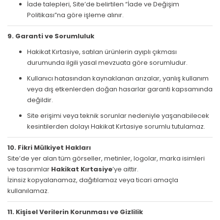
İade talepleri, Site’de belirtilen “İade ve Değişim
Politikası”na göre işleme alınır.
9. Garanti ve Sorumluluk
Hakikat Kırtasiye, satılan ürünlerin ayıplı çıkması
durumunda ilgili yasal mevzuata göre sorumludur.
Kullanıcı hatasından kaynaklanan arızalar, yanlış kullanım
veya dış etkenlerden doğan hasarlar garanti kapsamında
değildir.
Site erişimi veya teknik sorunlar nedeniyle yaşanabilecek
kesintilerden dolayı Hakikat Kırtasiye sorumlu tutulamaz.
10. Fikri Mülkiyet Hakları
Site’de yer alan tüm görseller, metinler, logolar, marka isimleri
ve tasarımlar
Hakikat Kırtasiye
’ye aittir.
İzinsiz kopyalanamaz, dağıtılamaz veya ticari amaçla
kullanılamaz.
11. Kişisel Verilerin Korunması ve Gizlilik