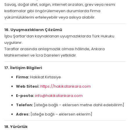
Savaş, doğal afet, salgın, internet arızaları, grev veya resmi
kısıtlamalar gibi öngörülemeyen durumlarda Firma
yükümlülüklerini erteleyebilir veya askıya alabilir.
16. Uyuşmazlıkların Çözümü
İşbu Şartlar’dan kaynaklanan uyuşmazlıklarda Türk Hukuku
uygulanır.
Taraflar arasında anlaşmazlık olması hâlinde, Ankara
Mahkemeleri ve İcra Daireleri yetkilidir.
17. İletişim Bilgileri
Firma:
Hakikat Kırtasiye
Web Sitesi:
https://hakikatankara.com
E-posta:
info@hakikatankara.com
Telefon:
[isteğe bağlı – eklersen metne dahil edebilirim]
Adres:
[isteğe bağlı – eklersen eklerim]
18. Yürürlük