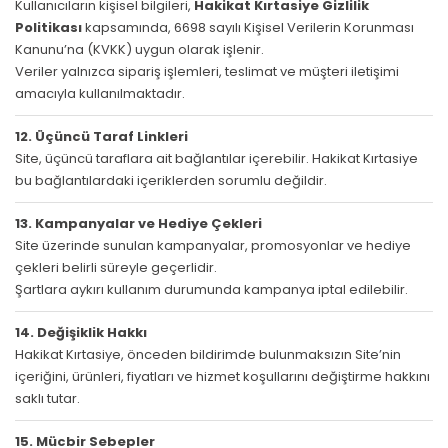
Kullanıcıların kişisel bilgileri,
Hakikat Kırtasiye Gizlilik
Politikası
kapsamında, 6698 sayılı Kişisel Verilerin Korunması
Kanunu’na (KVKK) uygun olarak işlenir.
Veriler yalnızca sipariş işlemleri, teslimat ve müşteri iletişimi
amacıyla kullanılmaktadır.
12. Üçüncü Taraf Linkleri
Site, üçüncü taraflara ait bağlantılar içerebilir. Hakikat Kırtasiye
bu bağlantılardaki içeriklerden sorumlu değildir.
13. Kampanyalar ve Hediye Çekleri
Site üzerinde sunulan kampanyalar, promosyonlar ve hediye
çekleri belirli süreyle geçerlidir.
Şartlara aykırı kullanım durumunda kampanya iptal edilebilir.
14. Değişiklik Hakkı
Hakikat Kırtasiye, önceden bildirimde bulunmaksızın Site’nin
içeriğini, ürünleri, fiyatları ve hizmet koşullarını değiştirme hakkını
saklı tutar.
15. Mücbir Sebepler