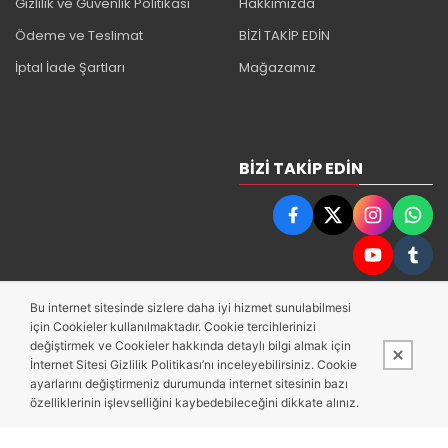
Gizlilik ve Güvenlik Politikası
Hakkımızda
Ödeme ve Teslimat
BİZİ TAKİP EDİN
İptal İade Şartları
Mağazamız
BIZI TAKIP EDIN
Bu internet sitesinde sizlere daha iyi hizmet sunulabilmesi
için Cookieler kullanılmaktadır. Cookie tercihlerinizi
değiştirmek ve Cookieler hakkında detaylı bilgi almak için
İnternet Sitesi Gizlilik Politikası’nı inceleyebilirsiniz. Cookie
ayarlarını değiştirmeniz durumunda internet sitesinin bazı
özelliklerinin işlevselliğini kaybedebileceğini dikkate alınız.
Bu site,
PobolEti®
Entegre E-ticaret Sistemi ile hazırlanmıştır.