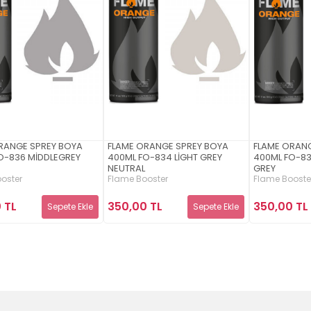
RANGE SPREY BOYA
FLAME ORANGE SPREY BOYA
FLAME ORAN
O-836 MİDDLEGREY
400ML FO-834 LİGHT GREY
400ML FO-8
NEUTRAL
GREY
oster
Flame Booster
Flame Booste
 TL
350,00 TL
350,00 TL
Sepete Ekle
Sepete Ekle