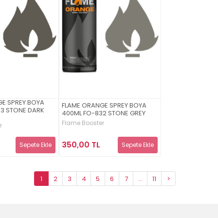
GE SPREY BOYA
FLAME ORANGE SPREY BOYA
33 STONE DARK
400ML FO-832 STONE GREY
Flame Booster
r
350,00 TL
Sepete Ekle
Sepete Ekle
1
2
3
4
5
6
7
...
11
>