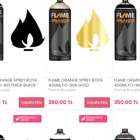
RANGE SPREY BOYA
FLAME ORANGE SPREY BOYA
FLAME ORAN
O-901 THİCK BLACK
400ML FO-906 GOLD
400ML FO-90
oster
Flame Booster
Flame Booste
 TL
350,00 TL
350,00 TL
Sepete Ekle
Sepete Ekle
SPONSORLU
SPONSORLU
ÜRÜN
ÜRÜN