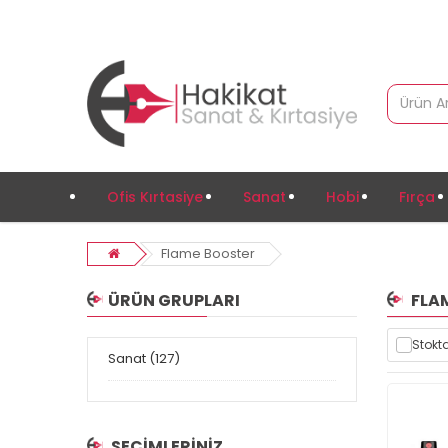
Ofis Kırtasiye
Sanat
Hobi
Fırça
Flame Booster
ÜRÜN GRUPLARI
FLA
Stokta
Sanat (127)
SEÇIMLERINIZ