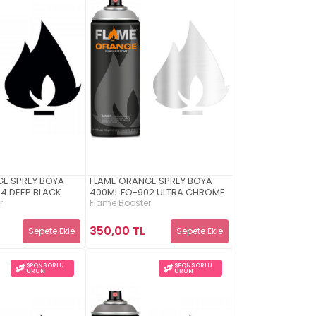
GE SPREY BOYA
FLAME ORANGE SPREY BOYA
4 DEEP BLACK
400ML FO-902 ULTRA CHROME
r
Flame Booster
350,00 TL
Sepete Ekle
Sepete Ekle
SPONSORLU
SPONSORLU
ÜRÜN
ÜRÜN