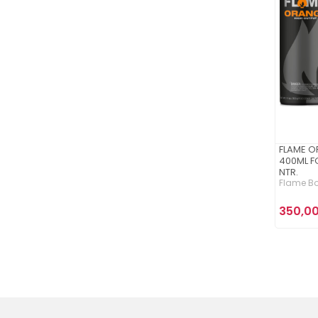
Hatas (2)
HIMI (17)
HIPENART (212)
Jovi (3)
Keep Smiling (36)
Koh-i-noor (3)
Koza (114)
FLAME O
Lutart (15)
400ML F
NTR.
Lutek (3)
Flame Bo
Lyra (166)
350,00
Maımerı (169)
Mijello (2)
Monalisa (5)
Mungyo (4)
Novacolor (43)
PAN PASTEL (128)