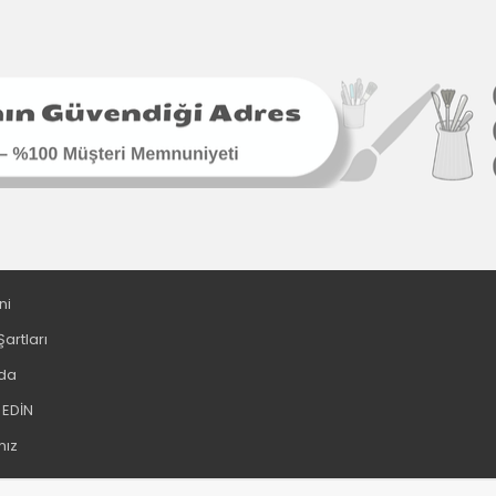
ni
Şartları
da
 EDİN
ız