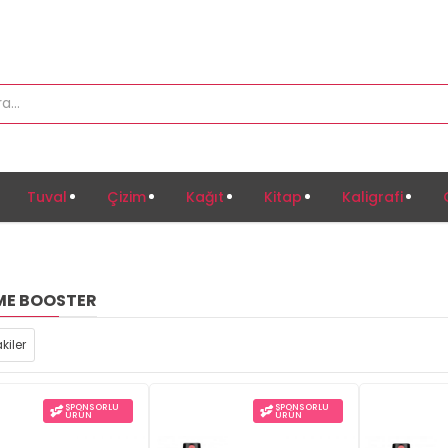
Tuval
Çizim
Kağıt
Kitap
Kaligrafi
ME BOOSTER
kiler
SPONSORLU
SPONSORLU
ÜRÜN
ÜRÜN