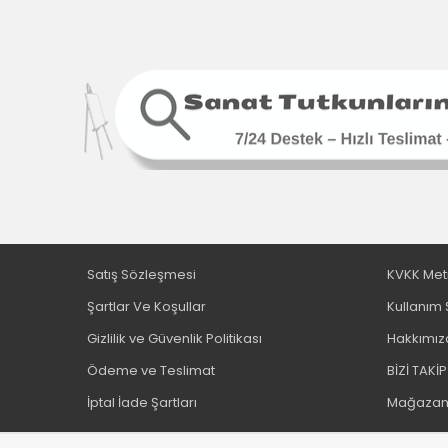
Pebeo (181)
Penac (41)
Pensan (31)
Pilot (4)
Pritt (45)
Rembrandt (252)
Rotring (43)
Rubenis (1)
Sakura (12)
Shinhan (4)
Satış Sözleşmesi
KVKK Met
Smarta (109)
Şartlar Ve Koşullar
Kullanım 
St. Petersburg (378)
Stabılo (15)
Gizlilik ve Güvenlik Politikası
Hakkımız
Südor (1)
Ödeme ve Teslimat
BİZİ TAKİP
Talens (326)
İptal İade Şartları
Mağazam
Talens Artcreation (301)
Tombow (128)