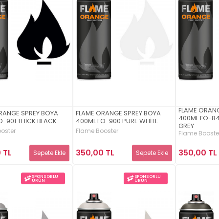
FLAME ORAN
RANGE SPREY BOYA
FLAME ORANGE SPREY BOYA
400ML FO-8
O-901 THİCK BLACK
400ML FO-900 PURE WHİTE
GREY
oster
Flame Booster
Flame Booste
 TL
350,00 TL
350,00 TL
Sepete Ekle
Sepete Ekle
SPONSORLU
SPONSORLU
ÜRÜN
ÜRÜN