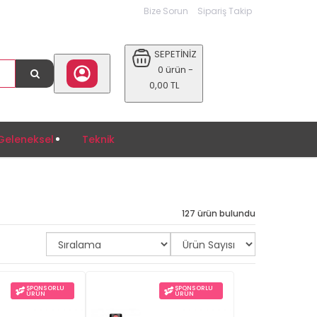
Bize Sorun
Sipariş Takip
SEPETİNİZ
0 ürün -
0,00 TL
Geleneksel
Teknik
127 ürün bulundu
SPONSORLU
SPONSORLU
ÜRÜN
ÜRÜN