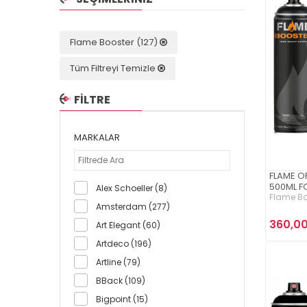
Flame Booster (127)
Tüm Filtreyi Temizle
FİLTRE
MARKALAR
FLAME O
500ML F
Alex Schoeller (8)
Flame Bo
Amsterdam (277)
360,00
Art Elegant (60)
Artdeco (196)
Artline (79)
BBack (109)
Bigpoint (15)