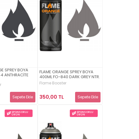
GE SPREY BOYA
FLAME ORANGE SPREY BOYA
44 ANTHRACİTE
400ML FO-840 DARK GREY NTR.
Flame Booster
r
350,00 TL
Sepete Ekle
Sepete Ekle
SPONSORLU
SPONSORLU
ÜRÜN
ÜRÜN